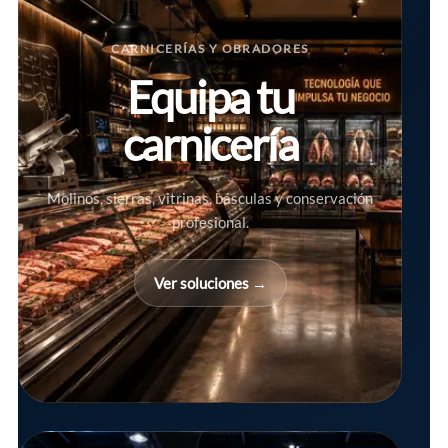
CARNICERÍAS Y OBRADORES
Equipa tu
carnicería
Molinos, sierras, vitrinas, básculas y conservación
profesional.
Ver soluciones →