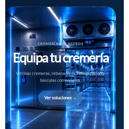
CREMERÍAS Y LÁCTEOS
Equipa tu cremería
Vitrinas cremeras, rebanadoras, refrigeración y
básculas comerciales.
Ver soluciones →