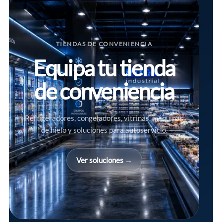
TIENDAS DE CONVENIENCIA
Equipa tu tienda
de conveniencia
Refrigeradores, congeladores, vitrinas, máquinas
de hielo y soluciones para autoservicio.
Ver soluciones →