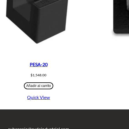
PESA-20
$
1,548.00
Añadir al carrito
Quick View
rubenrojo@rudaindustrial.com