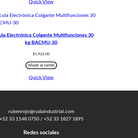
Quick View
ula Electrónica Colgante Multifunciones 30
kg BACMU-30
$
1,922.00
Añadir al carrito
Quick View
rubenrojo@rudaindustrial.com
+52 33 1148 0750 / +52 33 1827 1895
Redes sociales