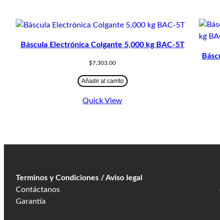
Báscula Electrónica Colgante 5,000 kg BAC-5T
Básc
$
7,303.00
Añadir al carrito
Quick View
Terminos y Condiciones / Aviso legal
Contáctanos
Garantía