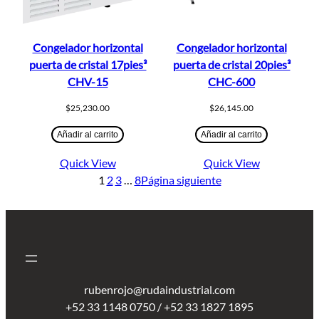
Congelador horizontal
Congelador horizontal
puerta de cristal 17pies³
puerta de cristal 20pies³
CHV-15
CHC-600
$
25,230.00
$
26,145.00
Añadir al carrito
Añadir al carrito
Quick View
Quick View
1
2
3
…
8
Página siguiente
rubenrojo@rudaindustrial.com
+52 33 1148 0750 / +52 33 1827 1895