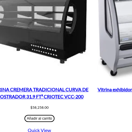
RINA CREMERA TRADICIONAL CURVA DE
Vitrina exhibido
OSTRADOR 31.9 FT³ CRIOTEC VCC-200
$
58,258.00
Añadir al carrito
Quick View