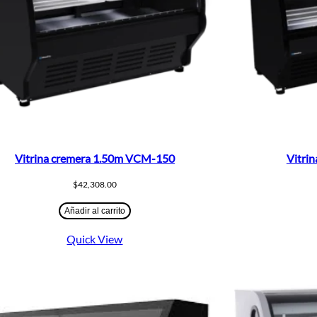
Vitrina cremera 1.50m VCM-150
Vitri
$
42,308.00
Añadir al carrito
Quick View