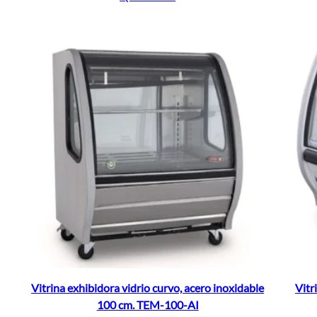
Vitrina exhibidora vidrio curvo, acero inoxidable
Vitr
100 cm. TEM-100-AI