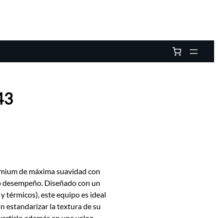
43
remium de máxima suavidad con
lto desempeño. Diseñado con un
y térmicos), este equipo es ideal
n estandarizar la textura de su
ertirlo además en una veloz