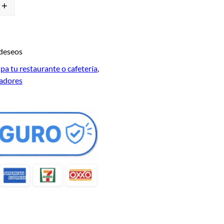
+
 deseos
pa tu restaurante o cafetería
, 
uadores