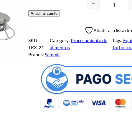
–
Añadir al carrito
Añadir a la lista de
SKU:
Category:
Procesamiento de
Tags:
Equi
TRX-21
alimentos
Turbolic
Brands:
Sammic