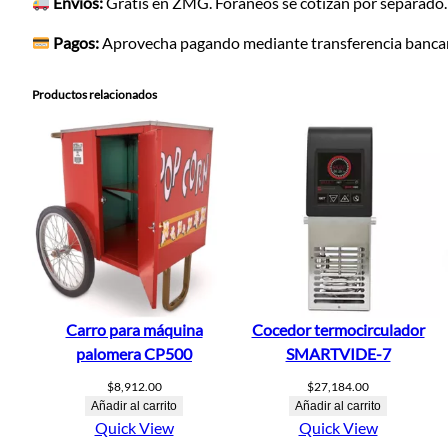
Envíos:
Gratis en ZMG. Foráneos se cotizan por separado.
Pagos:
Aprovecha pagando mediante transferencia bancari
Productos relacionados
Carro para máquina
Cocedor termocirculador
palomera CP500
SMARTVIDE-7
$
8,912.00
$
27,184.00
Añadir al carrito
Añadir al carrito
Quick View
Quick View