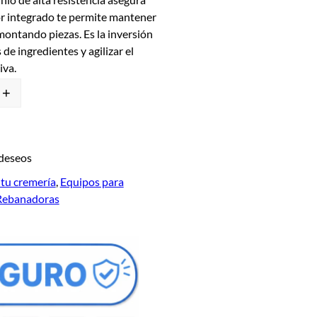
or integrado te permite mantener
montando piezas. Es la inversión
de ingredientes y agilizar el
iva.
+
 deseos
tu cremería
, 
Equipos para
Rebanadoras