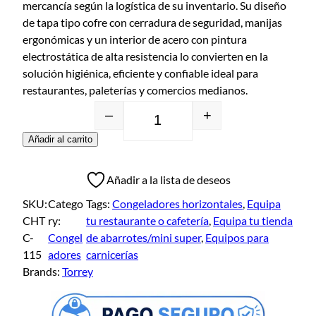
mercancía según la logística de su inventario. Su diseño
de tapa tipo cofre con cerradura de seguridad, manijas
ergonómicas y un interior de acero con pintura
electrostática de alta resistencia lo convierten en la
solución higiénica, eficiente y confiable ideal para
restaurantes, paleterías y comercios medianos.
–
+
Añadir al carrito
Añadir a la lista de deseos
SKU:
Catego
Tags:
Congeladores horizontales
, 
Equipa
CHT
ry:
tu restaurante o cafetería
, 
Equipa tu tienda
C-
Congel
de abarrotes/mini super
, 
Equipos para
115
adores
carnicerías
Brands:
Torrey