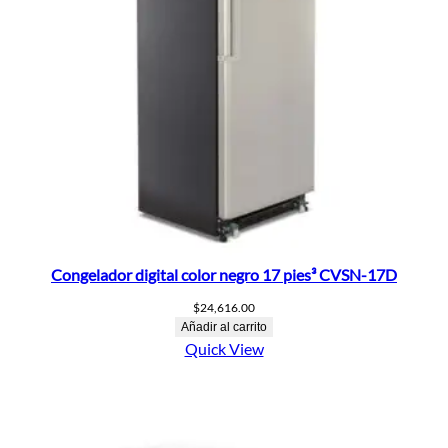
Congelador digital color negro 17 pies³ CVSN-17D
$
24,616.00
Añadir al carrito
Quick View