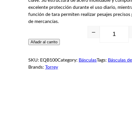
clave. Su estructura de acero inoxidable y compon
excelente protección durante el uso diario, mient
función de tara permiten realizar pesajes precisos 
de mercancías.
–
Añadir al carrito
SKU:
EQB100
Category:
Básculas
Tags:
Básculas de
Brands:
Torrey