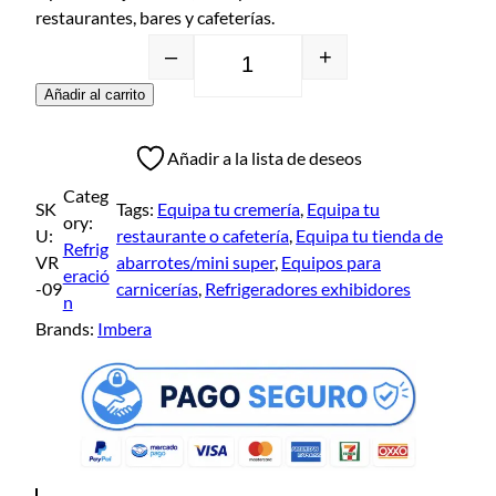
restaurantes, bares y cafeterías.
–
+
Añadir al carrito
Añadir a la lista de deseos
Categ
SK
Tags:
Equipa tu cremería
, 
Equipa tu
ory:
U:
restaurante o cafetería
, 
Equipa tu tienda de
Refrig
VR
abarrotes/mini super
, 
Equipos para
eració
-09
carnicerías
, 
Refrigeradores exhibidores
n
Brands:
Imbera